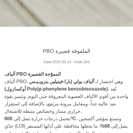
PBO الملفوفة قصيرة
Date:2025-05-14 Visits:264
ألياف PBO المموّجة القصيرة
ألياف PBO، وهي اختصار لـ
ألياف بولي (بارا-فينيلين بنزوبـيـس
، تُعد
أوكسازول) Poly(p-phenylene benzobisoxazole)
واحدة من أقوى الألياف العضوية المعروفة حتى اليوم. وتتميز بقوة
شد عالية جداً، ومعامل مرونة مرتفع، بالإضافة إلى استقرار
حراري ممتاز وخصائص مثبطة للاشتعال.
تتحمل درجات حرارة تصل إلى
600°C
، وتتمتع بمؤشر أكسجين
، ما يجعلها محافظة على أدائها المستقر
68%
حدّي (LOI) يصل إلى