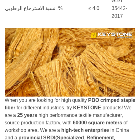
GB/T
نسبة الاسترجاع الرطوبي
%
≤ 4.0
35442-
2017
When you are looking for high quality
PBO crimped staple
fiber
for different industries, try
KEYSTONE
products! We
are a
25 years
high performance textile manufacturer,
source production factory, with
60000 square meters
of
workshop area. We are a
high-tech enterprise
in China
and a
provincial SRDI(Specialized, Refinement,