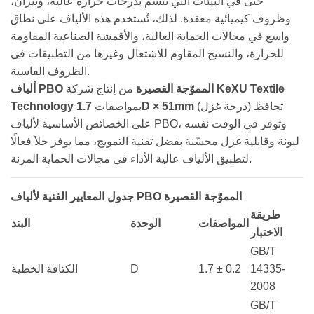
حتى في البيئات التي تتسم بدرجات حرارة عالية، ونيران،
وظروف كيميائية معقدة. لذلك، تُستخدم هذه الألياف على نطاق
واسع في مجالات الحماية العالية، والأقمشة الصناعية المقاومة
للحرارة، والنسيج المقاوم للاشتعال وغيرها من التطبيقات في
الظروف القاسية.
ألياف PBO المموّجة القصيرة
من إنتاج شركة
KeXU Textile
Technology
بمواصفات
1.7D × 51mm
(درجة غزل) تحافظ
على الخصائص الأساسية لألياف PBO، وتوفر في الوقت نفسه
ليونة وقابلية غزل محسّنة بفضل تقنية التمويج، مما يوفر حلاً فعالًا
لتطبيق الألياف عالية الأداء في مجالات الحماية المرنة.
جدول المعايير الفنية لألياف PBO المموّجة القصيرة
طريقة
المواصفات
الوحدة
البند
الاختبار
GB/T
الكثافة الخطية
D
1.7 ± 0.2
14335-
2008
GB/T